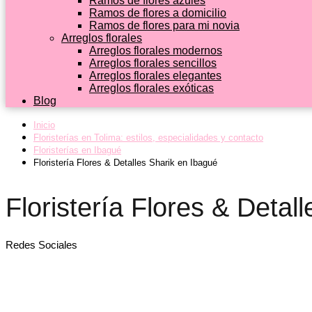
Ramos de flores azules
Ramos de flores a domicilio
Ramos de flores para mi novia
Arreglos florales
Arreglos florales modernos
Arreglos florales sencillos
Arreglos florales elegantes
Arreglos florales exóticas
Blog
Inicio
Floristerías en Tolima: estilos, especialidades y contacto
Floristerías en Ibagué
Floristería Flores & Detalles Sharik en Ibagué
Floristería Flores & Detal
Redes Sociales