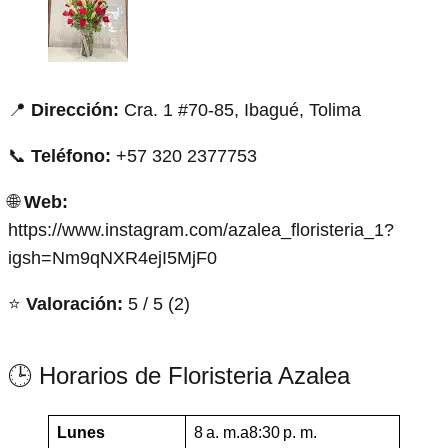
📍
Dirección:
Cra. 1 #70-85, Ibagué, Tolima
📞
Teléfono:
+57 320 2377753
🌐
Web:
https://www.instagram.com/azalea_floristeria_1?
igsh=Nm9qNXR4ejI5MjF0
⭐
Valoración:
5 / 5 (2)
🕒 Horarios de Floristeria Azalea
Lunes
8 a. m.a8:30 p. m.