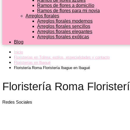
Ramos de flores azules
Ramos de flores a domicilio
Ramos de flores para mi novia
Arreglos florales
Arreglos florales modernos
Arreglos florales sencillos
Arreglos florales elegantes
Arreglos florales exóticas
Blog
Inicio
Floristerías en Tolima: estilos, especialidades y contacto
Floristerías en Ibagué
Floristería Roma Floristería Ibague en Ibagué
Floristería Roma Floriste
Redes Sociales