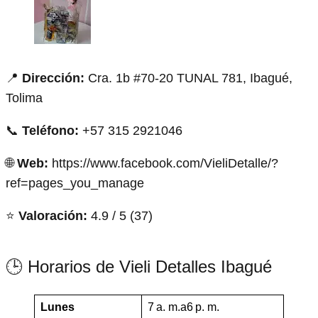
📍
Dirección:
Cra. 1b #70-20 TUNAL 781, Ibagué,
Tolima
📞
Teléfono:
+57 315 2921046
🌐
Web:
https://www.facebook.com/VieliDetalle/?
ref=pages_you_manage
⭐
Valoración:
4.9 / 5 (37)
🕒 Horarios de Vieli Detalles Ibagué
Lunes
7 a. m.a6 p. m.