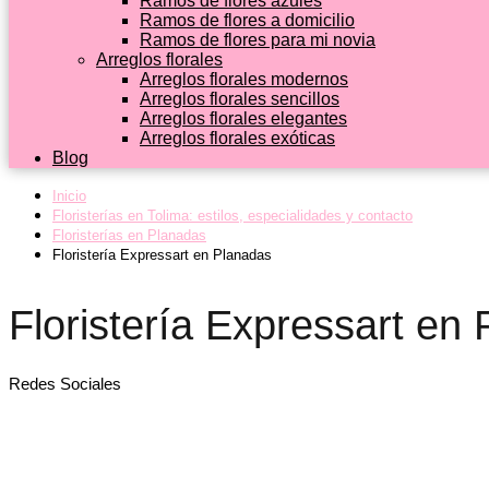
Ramos de flores azules
Ramos de flores a domicilio
Ramos de flores para mi novia
Arreglos florales
Arreglos florales modernos
Arreglos florales sencillos
Arreglos florales elegantes
Arreglos florales exóticas
Blog
Inicio
Floristerías en Tolima: estilos, especialidades y contacto
Floristerías en Planadas
Floristería Expressart en Planadas
Floristería Expressart en
Redes Sociales