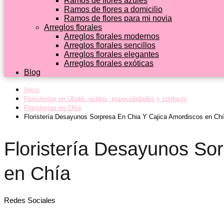
Ramos de flores azules
Ramos de flores a domicilio
Ramos de flores para mi novia
Arreglos florales
Arreglos florales modernos
Arreglos florales sencillos
Arreglos florales elegantes
Arreglos florales exóticas
Blog
Inicio
Floristerías en Ubaté: estilos, especialidades y contacto
Floristerías en Chía
Floristería Desayunos Sorpresa En Chia Y Cajica Amordiscos en Ch
Floristería Desayunos So
en Chía
Redes Sociales