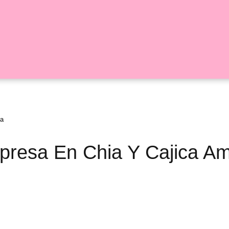
ía
rpresa En Chia Y Cajica A