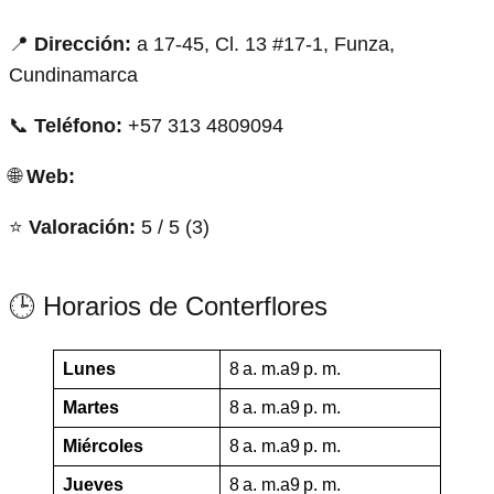
📍
Dirección:
a 17-45, Cl. 13 #17-1, Funza,
Cundinamarca
📞
Teléfono:
+57 313 4809094
🌐
Web:
⭐
Valoración:
5 / 5 (3)
🕒 Horarios de Conterflores
Lunes
8 a. m.a9 p. m.
Martes
8 a. m.a9 p. m.
Miércoles
8 a. m.a9 p. m.
Jueves
8 a. m.a9 p. m.