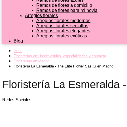
Ramos de flores azules
Ramos de flores a domicilio
Ramos de flores para mi novia
Arreglos florales
Arreglos florales modernos
Arreglos florales sencillos
Arreglos florales elegantes
Arreglos florales exóticas
Blog
Inicio
Floristerías en Ubaté: estilos, especialidades y contacto
Floristerías en Madrid
Floristería La Esmeralda - The Elite Flower Sas Ci en Madrid
Floristería La Esmeralda 
Redes Sociales