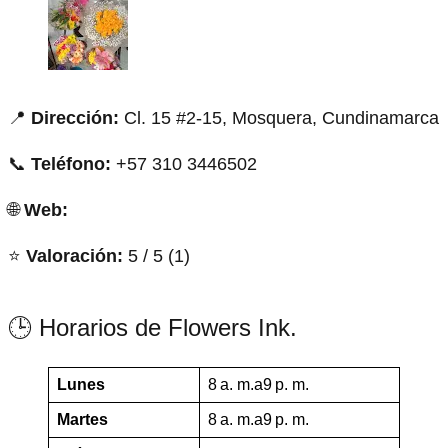
📍
Dirección:
Cl. 15 #2-15, Mosquera, Cundinamarca
📞
Teléfono:
+57 310 3446502
🌐
Web:
⭐
Valoración:
5 / 5 (1)
🕒 Horarios de Flowers Ink.
Lunes
8 a. m.a9 p. m.
Martes
8 a. m.a9 p. m.