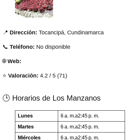
📍
Dirección:
Tocancipá, Cundinamarca
📞
Teléfono:
No disponible
🌐
Web:
⭐
Valoración:
4.2 / 5 (71)
🕒 Horarios de Los Manzanos
Lunes
6 a. m.a2:45 p. m.
Martes
6 a. m.a2:45 p. m.
Miércoles
6 a. m.a2:45 p. m.