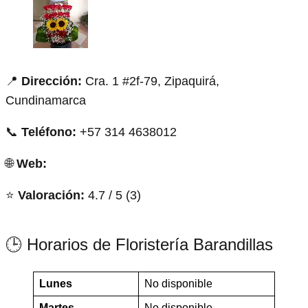
📍
Dirección:
Cra. 1 #2f-79, Zipaquirá,
Cundinamarca
📞
Teléfono:
+57 314 4638012
🌐
Web:
⭐
Valoración:
4.7 / 5 (3)
🕒 Horarios de Floristería Barandillas
Lunes
No disponible
Martes
No disponible