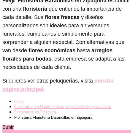
Elegir
Floristería Barandillas
en
Zipaquirá
es contar
con una
floristería
que entiende la importancia de
cada detalle. Sus
flores frescas
y diseños
personalizados son ideales para aniversarios,
funerales, cumpleaños o simplemente para
sorprender a alguien especial. Con alternativas que
van desde
flores económicas
hasta
arreglos
florales para bodas
, esta empresa se adapta a las
necesidades de cada cliente.
Si quieres ver otras peluquerías, visita
nuestra
página principal
.
Inicio
Floristerías en Ubaté: estilos, especialidades y contacto
Floristerías en Zipaquirá
Floristería Floristería Barandillas en Zipaquirá
Subir