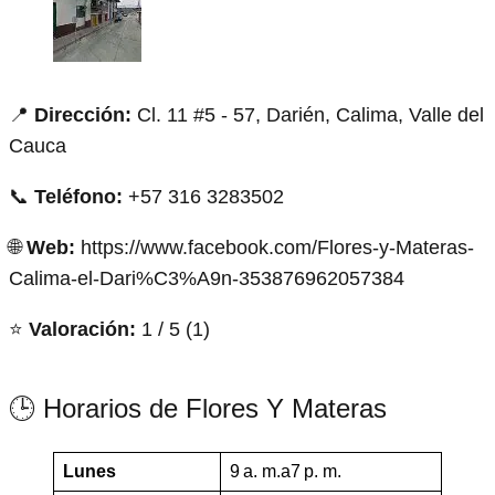
📍
Dirección:
Cl. 11 #5 - 57, Darién, Calima, Valle del
Cauca
📞
Teléfono:
+57 316 3283502
🌐
Web:
https://www.facebook.com/Flores-y-Materas-
Calima-el-Dari%C3%A9n-353876962057384
⭐
Valoración:
1 / 5 (1)
🕒 Horarios de Flores Y Materas
Lunes
9 a. m.a7 p. m.