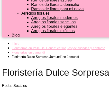
Ramos de flores azules
Ramos de flores a domicilio
Ramos de flores para mi novia
Arreglos florales
Arreglos florales modernos
Arreglos florales sencillos
Arreglos florales elegantes
Arreglos florales exóticas
Blog
Inicio
Floristerías en Valle Del Cauca: estilos, especialidades y contacto
Floristerías en Jamundí
Floristería Dulce Sorpresa Jamundí en Jamundí
Floristería Dulce Sorpre
Redes Sociales