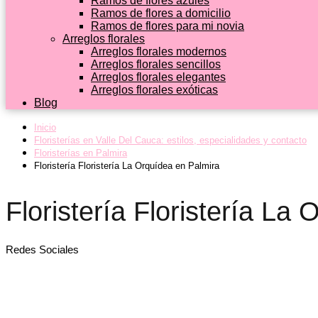
Ramos de flores azules
Ramos de flores a domicilio
Ramos de flores para mi novia
Arreglos florales
Arreglos florales modernos
Arreglos florales sencillos
Arreglos florales elegantes
Arreglos florales exóticas
Blog
Inicio
Floristerías en Valle Del Cauca: estilos, especialidades y contacto
Floristerías en Palmira
Floristería Floristería La Orquídea en Palmira
Floristería Floristería La
Redes Sociales