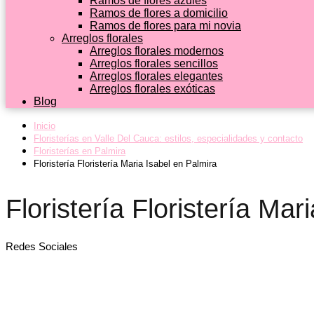
Ramos de flores azules
Ramos de flores a domicilio
Ramos de flores para mi novia
Arreglos florales
Arreglos florales modernos
Arreglos florales sencillos
Arreglos florales elegantes
Arreglos florales exóticas
Blog
Inicio
Floristerías en Valle Del Cauca: estilos, especialidades y contacto
Floristerías en Palmira
Floristería Floristería Maria Isabel en Palmira
Floristería Floristería Mar
Redes Sociales