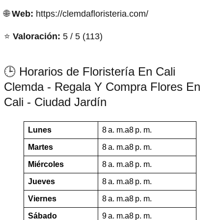
🌐
Web:
https://clemdafloristeria.com/
⭐
Valoración:
5 / 5 (113)
🕒 Horarios de Floristería En Cali
Clemda - Regala Y Compra Flores En
Cali - Ciudad Jardín
Lunes
8 a. m.a8 p. m.
Martes
8 a. m.a8 p. m.
Miércoles
8 a. m.a8 p. m.
Jueves
8 a. m.a8 p. m.
Viernes
8 a. m.a8 p. m.
Sábado
9 a. m.a8 p. m.