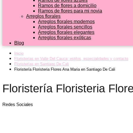
Ramos de flores azules
Ramos de flores a domicilio
Ramos de flores para mi novia
Arreglos florales
Arreglos florales modernos
Arreglos florales sencillos
Arreglos florales elegantes
Arreglos florales exóticas
Blog
Inicio
Floristerías en Valle Del Cauca: estilos, especialidades y contacto
Floristerías en Santiago De Cali
Floristería Floristeria Flores Ana Maria en Santiago De Cali
Floristería Floristeria Fl
Redes Sociales