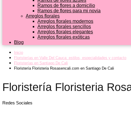
Ramos de flores azules
Ramos de flores a domicilio
Ramos de flores para mi novia
Arreglos florales
Arreglos florales modernos
Arreglos florales sencillos
Arreglos florales elegantes
Arreglos florales exóticas
Blog
Inicio
Floristerías en Valle Del Cauca: estilos, especialidades y contacto
Floristerías en Santiago De Cali
Floristería Floristeria Rosasencali.com en Santiago De Cali
Floristería Floristeria Ro
Redes Sociales