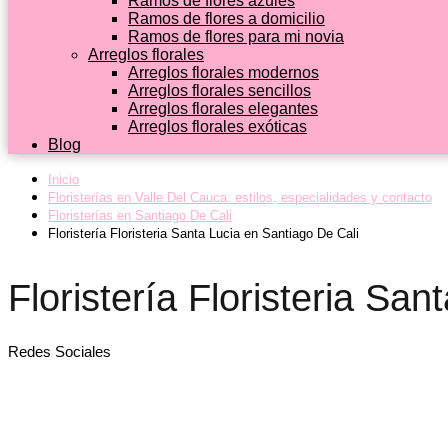
Ramos de flores azules
Ramos de flores a domicilio
Ramos de flores para mi novia
Arreglos florales
Arreglos florales modernos
Arreglos florales sencillos
Arreglos florales elegantes
Arreglos florales exóticas
Blog
Inicio
Floristerías en Valle Del Cauca: estilos, especialidades y contacto
Floristerías en Santiago De Cali
Floristería Floristeria Santa Lucia en Santiago De Cali
Floristería Floristeria Sa
Redes Sociales