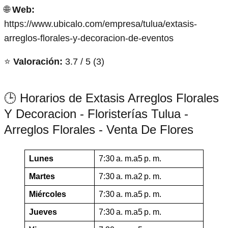
🌐
Web:
https://www.ubicalo.com/empresa/tulua/extasis-
arreglos-florales-y-decoracion-de-eventos
⭐
Valoración:
3.7 / 5 (3)
🕒 Horarios de Extasis Arreglos Florales
Y Decoracion - Floristerías Tulua -
Arreglos Florales - Venta De Flores
Lunes
7:30 a. m.a5 p. m.
Martes
7:30 a. m.a2 p. m.
Miércoles
7:30 a. m.a5 p. m.
Jueves
7:30 a. m.a5 p. m.