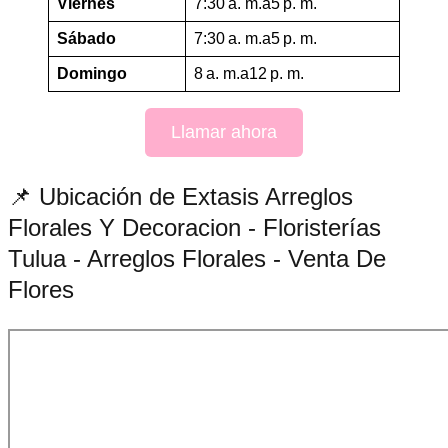
Viernes
7:30 a. m.a5 p. m.
Sábado
7:30 a. m.a5 p. m.
Domingo
8 a. m.a12 p. m.
Llamar ahora
📌 Ubicación de Extasis Arreglos
Florales Y Decoracion - Floristerías
Tulua - Arreglos Florales - Venta De
Flores