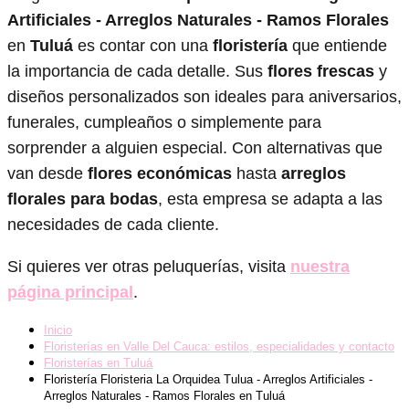
Artificiales - Arreglos Naturales - Ramos Florales
en
Tuluá
es contar con una
floristería
que entiende
la importancia de cada detalle. Sus
flores frescas
y
diseños personalizados son ideales para aniversarios,
funerales, cumpleaños o simplemente para
sorprender a alguien especial. Con alternativas que
van desde
flores económicas
hasta
arreglos
florales para bodas
, esta empresa se adapta a las
necesidades de cada cliente.
Si quieres ver otras peluquerías, visita
nuestra
página principal
.
Inicio
Floristerías en Valle Del Cauca: estilos, especialidades y contacto
Floristerías en Tuluá
Floristería Floristeria La Orquidea Tulua - Arreglos Artificiales -
Arreglos Naturales - Ramos Florales en Tuluá