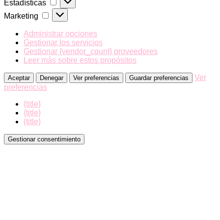
Estadísticas
Marketing
Marketing
Administrar opciones
Gestionar los servicios
Gestionar {vendor_count} proveedores
Leer más sobre estos propósitos
Ver
Aceptar
Denegar
Ver preferencias
Guardar preferencias
preferencias
{title}
{title}
{title}
Gestionar consentimiento