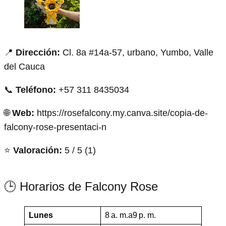
📍
Dirección:
Cl. 8a #14a-57, urbano, Yumbo, Valle
del Cauca
📞
Teléfono:
+57 311 8435034
🌐
Web:
https://rosefalcony.my.canva.site/copia-de-
falcony-rose-presentaci-n
⭐
Valoración:
5 / 5 (1)
🕒 Horarios de Falcony Rose
Lunes
8 a. m.a9 p. m.