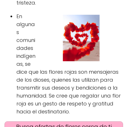
tristeza.
En
alguna
s
comuni
dades
indígen
as, se
dice que las flores rojas son mensajeras
de los dioses, quienes las utilizan para
transmitir sus deseos y bendiciones a la
humanidad. Se cree que regalar una flor
roja es un gesto de respeto y gratitud
hacia el destinatario.
Busca ofertas de flores cerca de ti